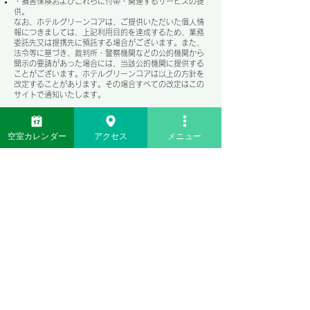
・損害保険およびこれらに付帯・関連するサービスの提
供。
なお、ホテルグリーンコアは、ご提供いただいた個人情
報につきましては、上記利用目的を達成するため、業務
委託先又は提携先に預託する場合がございます。また、
法令等に基づき、裁判所・警察機関などの公的機関から
開示の要請があった場合には、当該公的機関に提供する
ことがございます。ホテルグリーンコアは以上の方針を
改定することがあります。その場合すべての改定はこの
サイトで通知いたします。
クッキー(Cookie)
クッキー(Cookie)について
空室カレンダー
アクセス
メニュー
クッキー（Cookies）は、お客さまが当サイトに再度訪
問された際、より便利に当サイトを閲覧していただくた
めのものであり、お客さまのプライバシーを侵害するも
のではなく、またお客さまのコンピューターへ悪影響を
及ぼすことはありません。
ホテルグリーンコアでは、当サイトの訪問者から、クッ
キーに含まれる当サイト上での視聴行動についての全体
傾向やパターン等の情報を収集する場合があります。収
集した情報は、ホテルグリーンコア（当社が調査分析作
業を委託する会社を含みます。）がアクセス傾向を分析
し、より良いお客さまサービスを提供していくために使
用致します。また、収集した情報につきましては、お客
さまの個人情報同様秘密として扱われますのでご安心く
ださい。
なお、お客さまがご自分に関する情報の収集を希望しな
い場合は、インターネット閲覧ソフト（ブラウザ）の設
定により、クッキー（Cookies）の受け取りを拒否する