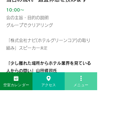
10:00〜
会の主旨・目的の説明
グループでクリアリング
「株式会社ナビ(ホテルグリーンコア)
の取り
組み」スピーカー
未定
「少し離れた場所から
ホテル業界を見ている
人からの問い」山田修司氏
空室カレンダー
アクセス
メニュー
12:00〜昼休憩
「ブランディングの正体について」中 弥生
氏
グループセッション
グループディスカッション～気づきのシェア
へ