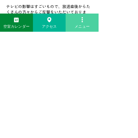
テレビの影響はすごいもので、放送直後からた
くさんの方々からご反響をいただいておりま
す。
空室カレンダー
アクセス
メニュー
​ぜひお子様たちを連れてプチアトラクション
へ！
皆様のご予約を心よりお待ちしております。
ご予約はこちらから