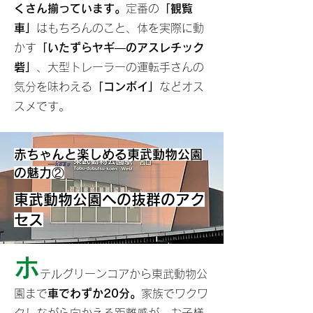
くさん揃っています。
定番の
「観覧
車」
はもちろんのこと、体を実際に動
かす
「いたずらヤギ―のアスレチック
砦」
、大型トレーラーの運転手さんの
気分を味わえる
「コンボイ」
などオス
スメです。
赤ちゃんと楽しめる東武動物公園
の魅力②
東武動物公園への抜群のアク
セス
ホ
テルグリーンコアから東武動物公
園まで
車でわずか20分。
家族でワクワ